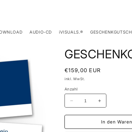
DOWNLOAD
AUDIO-CD
iVISUALS.®
GESCHENKGUTSCH
GESCHENKG
Normaler
€159,00 EUR
Preis
inkl. MwSt.
Anzahl
Verringere
Erhöhe
die
die
Menge
Menge
für
für
In den Waren
GESCHENKGUTSCHEIN
GESCHENKG