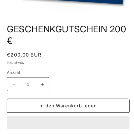
GESCHENKGUTSCHEIN 200
€
Normaler
€200,00 EUR
Preis
inkl. MwSt.
Anzahl
Verringere
Erhöhe
die
die
Menge
Menge
für
für
In den Warenkorb legen
GESCHENKGUTSCHEIN
GESCHENKGUTSCHEIN
200
200
€
€